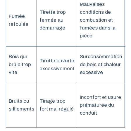
O
Mauvaises
t
Tirette trop
conditions de
Fumée
l
fermée au
combustion et
refoulée
p
démarrage
fumées dans la
e
pièce
l
R
Bois qui
Surconsommation
Tirette ouverte
l
brûle trop
de bois et chaleur
excessivement
a
vite
excessive
l
R
Inconfort et usure
t
Bruits ou
Tirage trop
prématurée du
p
sifflements
fort mal régulé
conduit
i
s